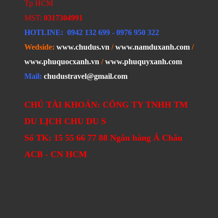
Tp HCM
MST:
0317304991
HOTLINE
: 0942 132 699
- 0976 950 322
Wedside:
www.chudus.vn
/
www.namduxanh.com
/
www.phuquocxanh.vn
/
www.phuquyxanh.com
Mail:
chudustravel@gmail.com
CHỦ TÀI KHOẢN: CÔNG TY TNHH TM
DU LỊCH CHU DU S
Số TK: 15 55 66 77 88 Ngân hàng Á Châu
ACB - CN HCM