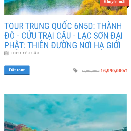
Khuyến mãi
TOUR TRUNG QUỐC 6N5D: THÀNH
ĐÔ - CỬU TRẠI CÂU - LẠC SƠN ĐẠI
PHẬT: THIÊN ĐƯỜNG NƠI HẠ GIỚI
THEO YÊU CẦU
Đặt tour
16,990,000đ
17,990,000đ