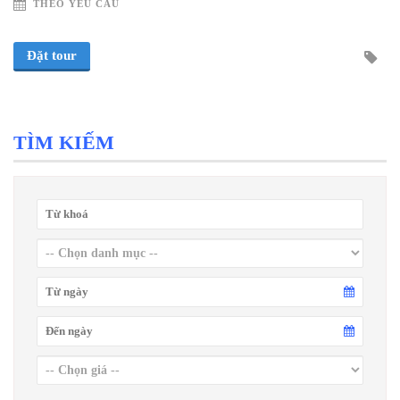
THEO YÊU CẦU
Đặt tour
TÌM KIẾM