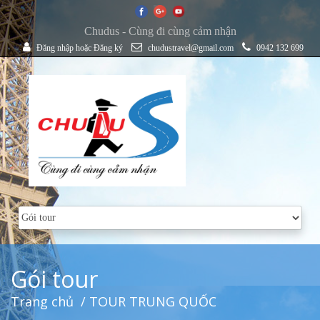
Chudus - Cùng đi cùng cảm nhận
Đăng nhập
hoặc
Đăng ký
chudustravel@gmail.com
0942 132 699
Gói tour
Trang chủ
/ TOUR TRUNG QUỐC