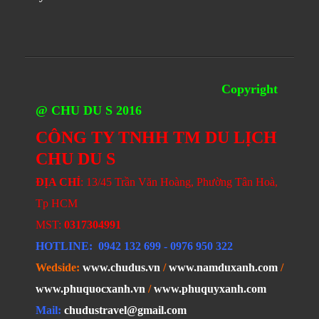
Copyright
@ CHU DU S 2016
CÔNG TY TNHH TM DU LỊCH
CHU DU S
ĐỊA CHỈ
: 13/45 Trần Văn Hoàng, Phường Tân Hoà,
Tp HCM
MST:
0317304991
HOTLINE
: 0942 132 699
- 0976 950 322
Wedside:
www.chudus.vn
/
www.namduxanh.com
/
www.phuquocxanh.vn
/
www.phuquyxanh.com
Mail:
chudustravel@gmail.com