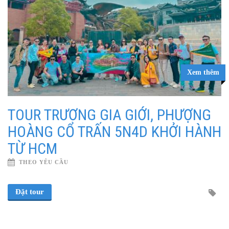
Xem thêm
TOUR TRƯƠNG GIA GIỚI, PHƯỢNG
HOÀNG CỔ TRẤN 5N4D KHỞI HÀNH
TỪ HCM
THEO YÊU CẦU
Đặt tour