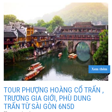
Xem thêm
TOUR PHƯỢNG HOÀNG CỔ TRẤN ,
TRƯƠNG GIA GIỚI, PHÙ DUNG
TRẤN TỪ SÀI GÒN 6N5D