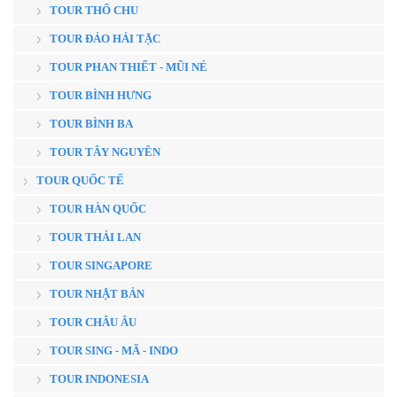
TOUR THỔ CHU
TOUR ĐẢO HẢI TẶC
TOUR PHAN THIẾT - MŨI NÉ
TOUR BÌNH HƯNG
TOUR BÌNH BA
TOUR TÂY NGUYÊN
TOUR QUỐC TẾ
TOUR HÀN QUỐC
TOUR THÁI LAN
TOUR SINGAPORE
TOUR NHẬT BẢN
TOUR CHÂU ÂU
TOUR SING - MÃ - INDO
TOUR INDONESIA