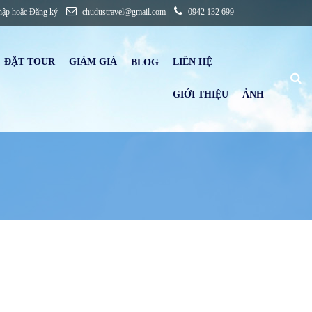
hập
hoặc
Đăng ký
chudustravel@gmail.com
0942 132 699
ĐẶT TOUR
GIẢM GIÁ
LIÊN HỆ
B
LOG
GIỚI THIỆU
ẢNH