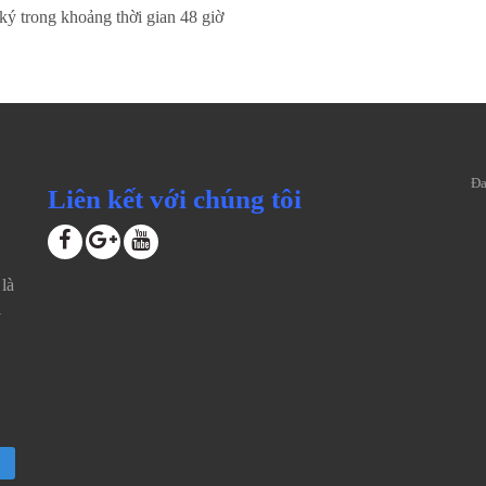
 ký trong khoảng thời gian 48 giờ
Đa
Liên kết với chúng tôi
là
i