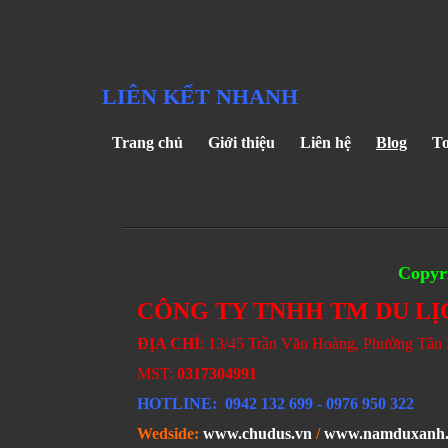
LIÊN KẾT NHANH
Trang chủ
Giới thiệu
Liên hệ
Blog
T
Copyri
CÔNG TY TNHH TM DU LỊ
ĐỊA CHỈ
: 13/45 Trần Văn Hoàng, Phường Tâ
MST:
0317304991
HOTLINE
: 0942 132 699
- 0976 950 322
Wedside:
www.chudus.vn
/
www.namduxanh