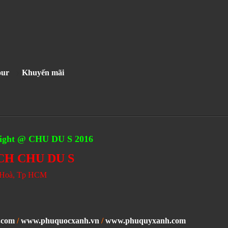
our
Khuyến mãi
ght @ CHU DU S 2016
CH CHU DU S
n Hoà, Tp HCM
.com
/
www.phuquocxanh.vn
/
www.phuquyxanh.com