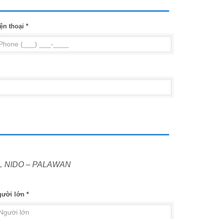
ện thoại *
L NIDO – PALAWAN
ười lớn *