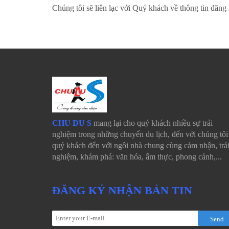
Chúng tôi sẽ liên lạc với Quý khách về thông tin đăng
CHU DU S
mang lại cho quý khách nhiều sự trải
nghiệm trong những chuyến du lịch, đến với chúng tôi 
quý khách đến với ngôi nhà chung cùng cảm nhận, trả
nghiệm, khám phá: văn hóa, ẩm thực, phong cảnh,...
ĐĂNG KÝ NHẬN BẢN TIN
Send