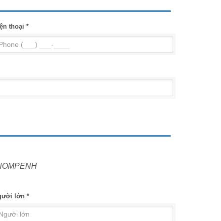
ện thoại *
PHNOMPENH
ười lớn *