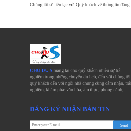
Chúng tôi sẽ liên lạc với Quý khách về thông tin đăng
CHU DU S
mang lại cho quý khách nhiều sự trải
nghiệm trong những chuyến du lịch, đến với chúng tôi 
quý khách đến với ngôi nhà chung cùng cảm nhận, trả
nghiệm, khám phá: văn hóa, ẩm thực, phong cảnh,...
ĐĂNG KÝ NHẬN BẢN TIN
Send