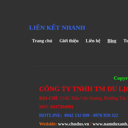
LIÊN KẾT NHANH
Trang chủ
Giới thiệu
Liên hệ
Blog
T
Copyri
CÔNG TY TNHH TM DU LỊ
ĐỊA CHỈ
: 13/45 Trần Văn Hoàng, Phường Tâ
MST:
0317304991
HOTLINE
: 0942 132 699
- 0976 950 322
Wedside:
www.chudus.vn
/
www.namduxanh