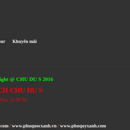
our
Khuyến mãi
ght @ CHU DU S 2016
CH CHU DU S
n Hoà, Tp HCM
.com
/
www.phuquocxanh.vn
/
www.phuquyxanh.com