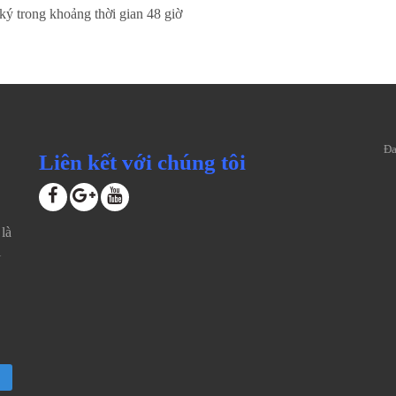
 ký trong khoảng thời gian 48 giờ
Đa
Liên kết với chúng tôi
là
i