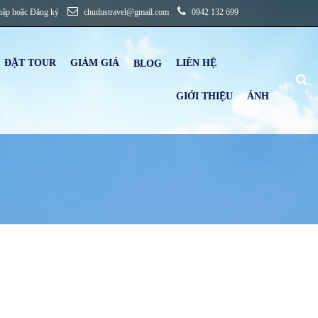
hập
hoặc
Đăng ký
chudustravel@gmail.com
0942 132 699
ĐẶT TOUR
GIẢM GIÁ
LIÊN HỆ
B
LOG
GIỚI THIỆU
ẢNH