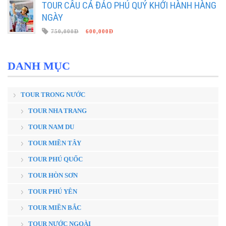
TOUR CÂU CÁ ĐẢO PHÚ QUÝ KHỞI HÀNH HÀNG
NGÀY
750,000Đ
600,000Đ
DANH MỤC
TOUR TRONG NƯỚC
TOUR NHA TRANG
TOUR NAM DU
TOUR MIỀN TÂY
TOUR PHÚ QUỐC
TOUR HÒN SƠN
TOUR PHÚ YÊN
TOUR MIỀN BẮC
TOUR NƯỚC NGOÀI