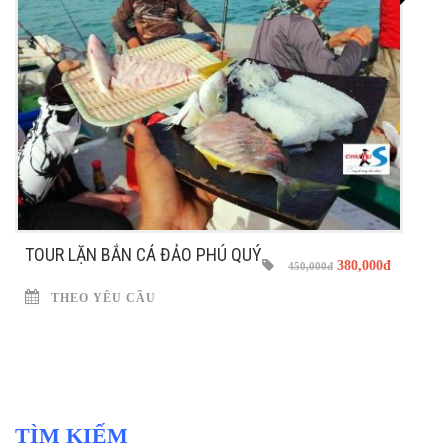
TOUR LẶN BẮN CÁ ĐẢO PHÚ QUÝ
380,000đ
450,000đ
THEO YÊU CẦU
TÌM KIẾM