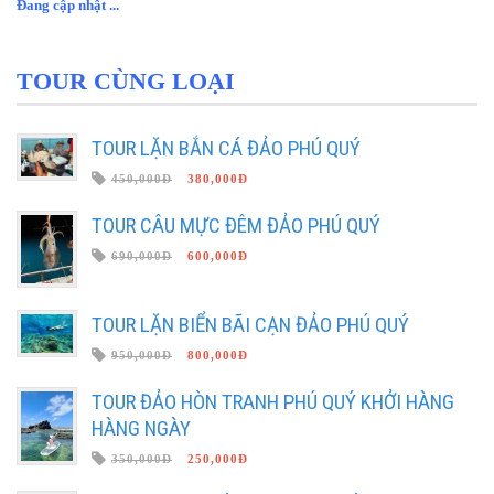
Đang cập nhật ...
TOUR CÙNG LOẠI
TOUR LẶN BẮN CÁ ĐẢO PHÚ QUÝ
450,000Đ
380,000Đ
TOUR CÂU MỰC ĐÊM ĐẢO PHÚ QUÝ
690,000Đ
600,000Đ
TOUR LẶN BIỂN BÃI CẠN ĐẢO PHÚ QUÝ
950,000Đ
800,000Đ
TOUR ĐẢO HÒN TRANH PHÚ QUÝ KHỞI HÀNG
HÀNG NGÀY
350,000Đ
250,000Đ