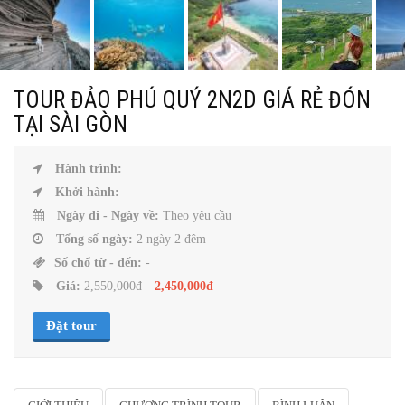
TOUR ĐẢO PHÚ QUÝ 2N2D GIÁ RẺ ĐÓN
TẠI SÀI GÒN
Hành trình:
Khởi hành:
Ngày đi - Ngày về:
Theo yêu cầu
Tổng số ngày:
2 ngày 2 đêm
Số chổ từ - đến:
-
Giá:
2,550,000đ
2,450,000đ
Đặt tour