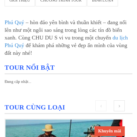
GIỚI THIỆU
CHƯƠNG TRÌNH TOUR
BÌNH LUẬN
Phú Quý
– hòn đảo yên bình và thuần khiết – đang nổi
lên như một ngôi sao sáng trong lòng các tín đồ biển
xanh. Cùng CHU DU S vi vu trong một chuyến
du lịch
Phú Quý
để khám phá những vẻ đẹp ẩn mình của vùng
đất này nhé!
TOUR NỔI BẬT
Đang cập nhật...
TOUR CÙNG LOẠI
prev
next
Khuyến mãi