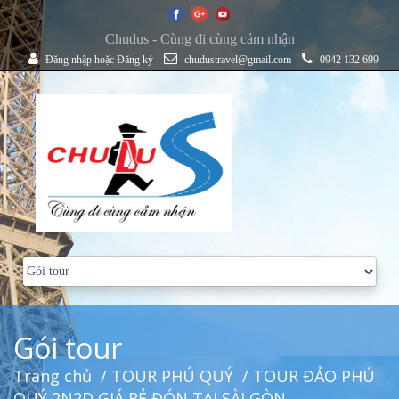
Chudus - Cùng đi cùng cảm nhận
Đăng nhập
hoặc
Đăng ký
chudustravel@gmail.com
0942 132 699
Gói tour
Trang chủ
/
TOUR PHÚ QUÝ
/ TOUR ĐẢO PHÚ
QUÝ 2N2D GIÁ RẺ ĐÓN TẠI SÀI GÒN