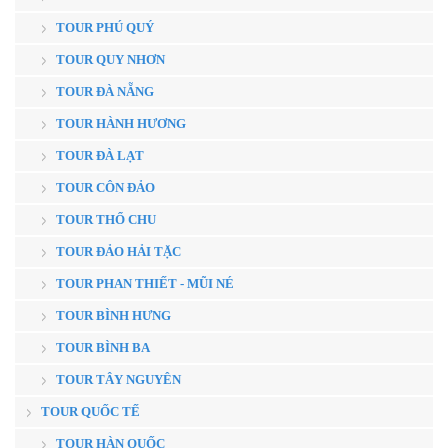
TOUR PHÚ QUÝ
TOUR QUY NHƠN
TOUR ĐÀ NẴNG
TOUR HÀNH HƯƠNG
TOUR ĐÀ LẠT
TOUR CÔN ĐẢO
TOUR THỔ CHU
TOUR ĐẢO HẢI TẶC
TOUR PHAN THIẾT - MŨI NÉ
TOUR BÌNH HƯNG
TOUR BÌNH BA
TOUR TÂY NGUYÊN
TOUR QUỐC TẾ
TOUR HÀN QUỐC