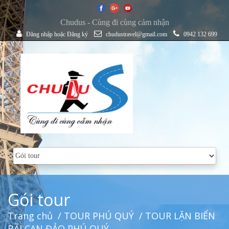
Chudus - Cùng đi cùng cảm nhận
Đăng nhập
hoặc
Đăng ký
chudustravel@gmail.com
0942 132 699
Gói tour
Trang chủ
/
TOUR PHÚ QUÝ
/ TOUR LẶN BIỂN
BÃI CẠN ĐẢO PHÚ QUÝ