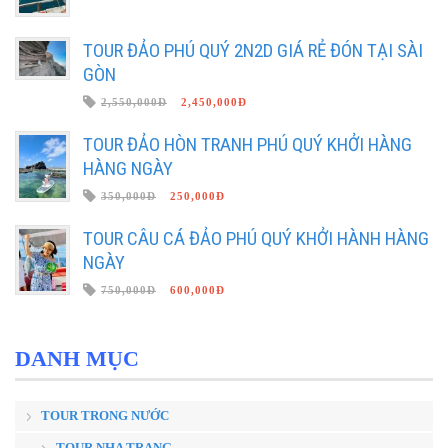
TOUR ĐẢO PHÚ QUÝ 2N2D GIÁ RẺ ĐÓN TẠI SÀI
GÒN
2,550,000Đ
2,450,000Đ
TOUR ĐẢO HÒN TRANH PHÚ QUÝ KHỞI HÀNG
HÀNG NGÀY
350,000Đ
250,000Đ
TOUR CÂU CÁ ĐẢO PHÚ QUÝ KHỞI HÀNH HÀNG
NGÀY
750,000Đ
600,000Đ
DANH MỤC
TOUR TRONG NƯỚC
TOUR NHA TRANG