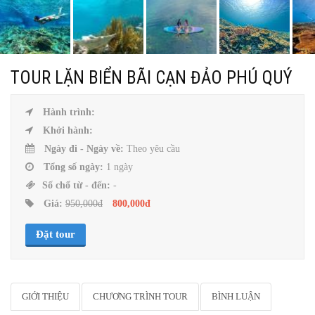
TOUR LẶN BIỂN BÃI CẠN ĐẢO PHÚ QUÝ
Hành trình:
Khởi hành:
Ngày đi - Ngày về:
Theo yêu cầu
Tổng số ngày:
1 ngày
Số chổ từ - đến:
-
Giá:
950,000đ
800,000đ
Đặt tour
GIỚI THIỆU
CHƯƠNG TRÌNH TOUR
BÌNH LUẬN