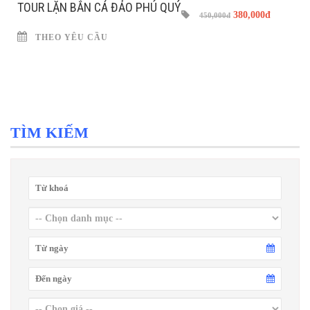
TOUR LẶN BẮN CÁ ĐẢO PHÚ QUÝ
380,000đ
450,000đ
THEO YÊU CẦU
TÌM KIẾM