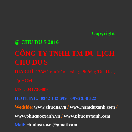
Copyright
@ CHU DU S 2016
CÔNG TY TNHH TM DU LỊCH
CHU DU S
ĐỊA CHỈ
: 13/45 Trần Văn Hoàng, Phường Tân Hoà,
Tp HCM
MST:
0317304991
HOTLINE
: 0942 132 699
- 0976 950 322
Wedside:
www.chudus.vn
/
www.namduxanh.com
/
www.phuquocxanh.vn
/
www.phuquyxanh.com
Mail:
chudustravel@gmail.com