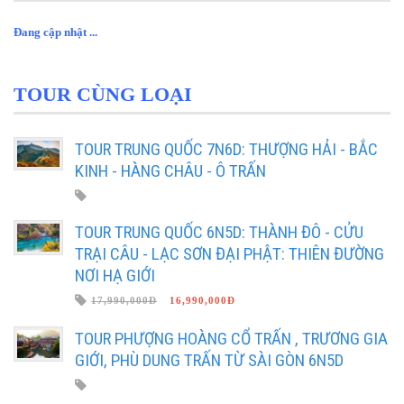
Đang cập nhật ...
TOUR CÙNG LOẠI
TOUR TRUNG QUỐC 7N6D: THƯỢNG HẢI - BẮC
KINH - HÀNG CHÂU - Ô TRẤN
TOUR TRUNG QUỐC 6N5D: THÀNH ĐÔ - CỬU
TRẠI CÂU - LẠC SƠN ĐẠI PHẬT: THIÊN ĐƯỜNG
NƠI HẠ GIỚI
17,990,000Đ
16,990,000Đ
TOUR PHƯỢNG HOÀNG CỔ TRẤN , TRƯƠNG GIA
GIỚI, PHÙ DUNG TRẤN TỪ SÀI GÒN 6N5D