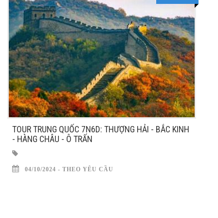
TOUR TRUNG QUỐC 7N6D: THƯỢNG HẢI - BẮC KINH
- HÀNG CHÂU - Ô TRẤN
04/10/2024 - THEO YÊU CẦU