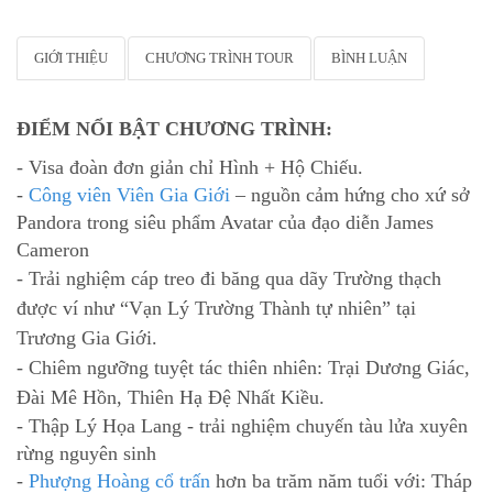
GIỚI THIỆU
CHƯƠNG TRÌNH TOUR
BÌNH LUẬN
ĐIỂM NỔI BẬT CHƯƠNG TRÌNH:
- Visa đoàn đơn giản chỉ Hình + Hộ Chiếu.
-
Công viên Viên Gia Giới
– nguồn cảm hứng cho xứ sở
Pandora trong siêu phẩm Avatar của đạo diễn James
Cameron
- Trải nghiệm
cáp treo đi băng qua dãy Trường thạch
được ví như “Vạn Lý Trường Thành tự nhiên” tại
Trương Gia Giới.
- Chiêm ngưỡng tuyệt tác thiên nhiên:
Trại Dương Giác,
Đài Mê Hồn, Thiên Hạ Đệ Nhất Kiều.
- Thập Lý Họa Lang - trải nghiệm chuyến tàu lửa xuyên
rừng nguyên sinh
-
Phượng Hoàng cổ trấn
hơn ba trăm năm tuổi với: Tháp